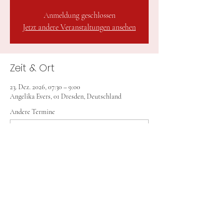
Anmeldung geschlossen
Jetzt andere Veranstaltungen ansehen
Zeit & Ort
23. Dez. 2026, 07:30 – 9:00
Angelika Evers, 01 Dresden, Deutschland
Andere Termine
Mi., 19. Aug., 7:30
Mi., 26. Aug., 7:30
Mi., 09. Sept., 7:30
14 Termine ansehen