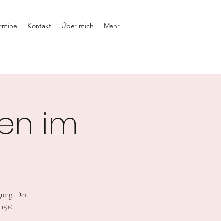
rmine
Kontakt
Über mich
Mehr
en im
gung. Der
 15€