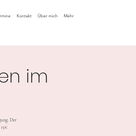
rmine
Kontakt
Über mich
Mehr
en im
gung. Der
 15€