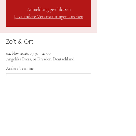
Anmeldung geschlossen
Jetzt andere Veranstaltungen ansehen
Zeit & Ort
02. Nov. 2026, 19:30 – 21:00
Angelika Evers, 01 Dresden, Deutschland
Andere Termine
Mo., 17. Aug., 19:30
Mo., 24. Aug., 19:30
Mo., 07. Sept., 19:30
16 Termine ansehen