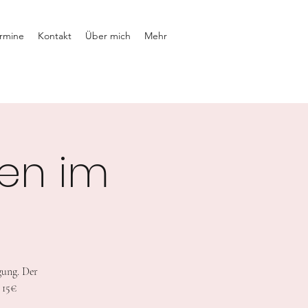
rmine
Kontakt
Über mich
Mehr
en im
gung. Der
 15€