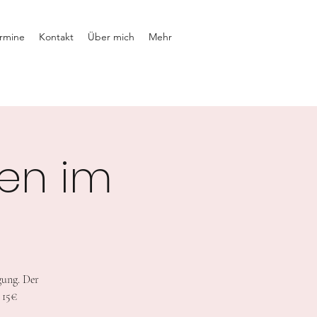
rmine
Kontakt
Über mich
Mehr
en im
gung. Der
 15€