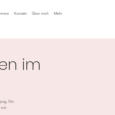
rmine
Kontakt
Über mich
Mehr
en im
gung. Der
 10€