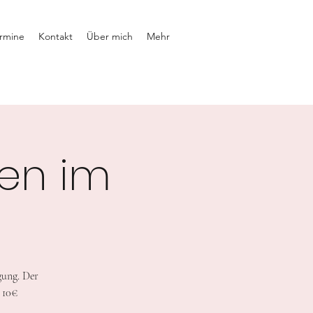
rmine
Kontakt
Über mich
Mehr
en im
gung. Der
 10€