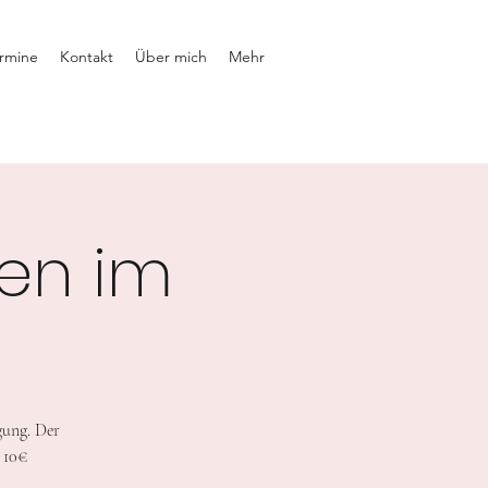
rmine
Kontakt
Über mich
Mehr
en im
gung. Der
 10€