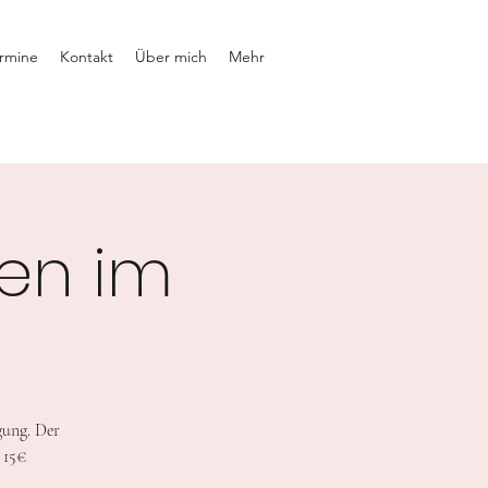
rmine
Kontakt
Über mich
Mehr
en im
gung. Der
 15€