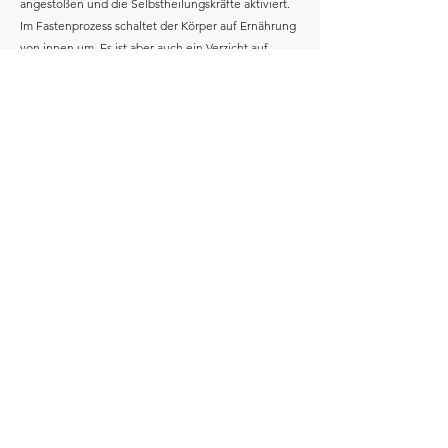
angestoßen und die Selbstheilungskräfte aktiviert.
Im Fastenprozess schaltet der Körper auf Ernährung
von innen um. Es ist aber auch ein Verzicht auf
liebgewonnene Gewohnheiten und die Frage, was
mich wirklich nährt, kann so wieder in den Blick
genommen werden. Unterstützt wird der
Fastenprozess durch Bewegung und Entspannung,
wobei sich Yoga besonders gut eignet. Auch
Meditationen und geistliche Impulse helfen, sich
dem Wesentlichen zuzuwenden und zu innerer
Ruhe und Gelassenheit zu finden. Das Fasten in
einer Gruppe von Gleichgesinnten erleichtert den
Fastenprozess. Der Kurs findet im Haus der Stille in
Grumbach statt.
16.02.-22.02.2026
Anmeldun
g
ORA et LABORA im Haus
HohenEichen