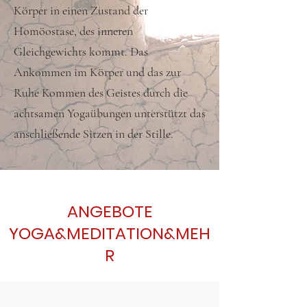
Körper in einen Zustand der
Homöostase, des inneren
Gleichgewichts kommt. Das
Ankommen im Körper und das zur
Ruhe Kommen des Geistes durch die
achtsamen Yogaübungen unterstützt das
anschließende Sitzen in der Stille.
ANGEBOTE
YOGA&MEDITATION&MEH
R