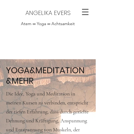
ANGELIKA EVERS
Atem ∞ Yoga ∞ Achtsamkeit
YOGA&MEDITATION
&MEHR
Die Idee, Yoga und Meditation in
meinen Kursen zu verbinden, entspricht
der tiefen Erfahrung, dass durch gezielte
Dehnung und Kräftigung, Anspannung
und Entspannung von Muskeln, der